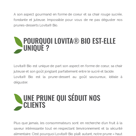
A son aspect gourmand en forme de coeur et sa chair rouge sucrée,
fondante et juteuse. Impossible pour vous de ne pas déguster nos
prunes-desserts Lovita® Bio.
POURQUOI LOVITA
®
BIO EST-ELLE
UNIQUE ?
Lovita® Bio est unique de part son aspect en forme de cœur, sa chair
juteuse et son goût jonglant parfaitement entre le sucré et l’acide.
Lovita® Bio est la prune-dessert au goût savoureux, idéale à
déguster.
UNE PRUNE QUI SÉDUIT NOS
CLIENTS
Plus que jamais, les consommateurs sont en recherche d’un fruit à la
saveur intéressante tout en respectant l’environnement et la sécurité
alimentaire. C’est pourquoi
Lovita® Bio plaît autant, notre prune « haut