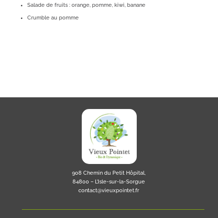
Salade de fruits : orange, pomme, kiwi, banane
Crumble au pomme
908 Chemin du Petit Hôpital,
84800 – L’Isle-sur-la-Sorgue
contact@vieuxpointet.fr